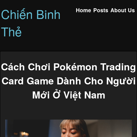
Chiến Binh
Home
Posts
About Us
Thẻ
Cách Chơi Pokémon Trading
Card Game Dành Cho Người
Mới Ở Việt Nam