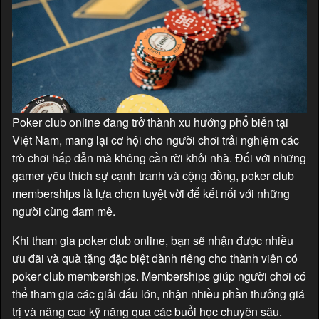
Poker club online đang trở thành xu hướng phổ biến tại
Việt Nam, mang lại cơ hội cho người chơi trải nghiệm các
trò chơi hấp dẫn mà không cần rời khỏi nhà. Đối với những
gamer yêu thích sự cạnh tranh và cộng đồng, poker club
memberships là lựa chọn tuyệt vời để kết nối với những
người cùng đam mê.
Khi tham gia
poker club online
, bạn sẽ nhận được nhiều
ưu đãi và quà tặng đặc biệt dành riêng cho thành viên có
poker club memberships. Memberships giúp người chơi có
thể tham gia các giải đấu lớn, nhận nhiều phần thưởng giá
trị và nâng cao kỹ năng qua các buổi học chuyên sâu.