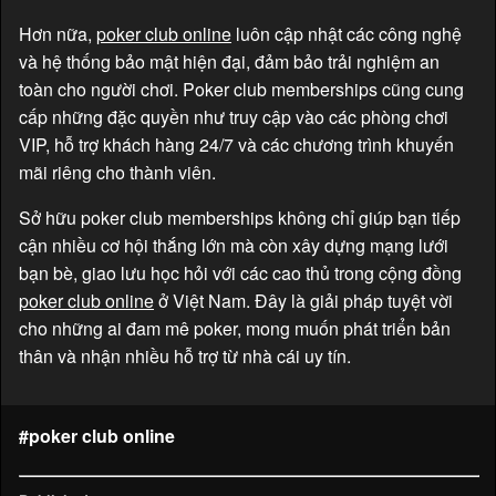
Hơn nữa,
poker club online
luôn cập nhật các công nghệ
và hệ thống bảo mật hiện đại, đảm bảo trải nghiệm an
toàn cho người chơi. Poker club memberships cũng cung
cấp những đặc quyền như truy cập vào các phòng chơi
VIP, hỗ trợ khách hàng 24/7 và các chương trình khuyến
mãi riêng cho thành viên.
Sở hữu poker club memberships không chỉ giúp bạn tiếp
cận nhiều cơ hội thắng lớn mà còn xây dựng mạng lưới
bạn bè, giao lưu học hỏi với các cao thủ trong cộng đồng
poker club online
ở Việt Nam. Đây là giải pháp tuyệt vời
cho những ai đam mê poker, mong muốn phát triển bản
thân và nhận nhiều hỗ trợ từ nhà cái uy tín.
#poker club online