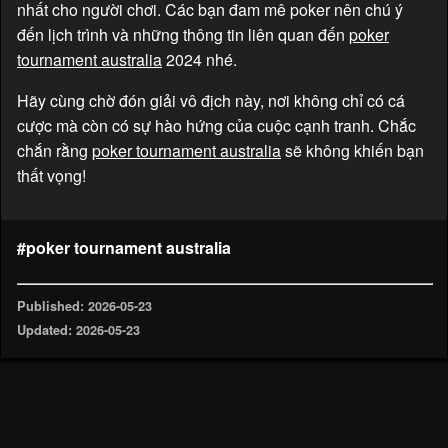
nhất cho người chơi. Các bạn đam mê poker nên chú ý
đến lịch trình và những thông tin liên quan đến
poker
tournament australia
2024 nhé.
Hãy cùng chờ đón giải vô địch này, nơi không chỉ có cá
cược mà còn có sự hào hứng của cuộc cạnh tranh. Chắc
chắn rằng
poker tournament australia
sẽ không khiến bạn
thất vọng!
#poker tournament australia
Published: 2026-05-23
Updated: 2026-05-23