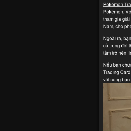
Pokémon Tra
Pokémon. Với
tham gia giả
Nam, cho phép
Ngoài ra, bạn
cả trong đời
tầm trở nên l
Nếu bạn chưa
Trading Card
vời cùng bạn