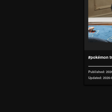
#pokémon tr
Published: 202
Updated: 2026-